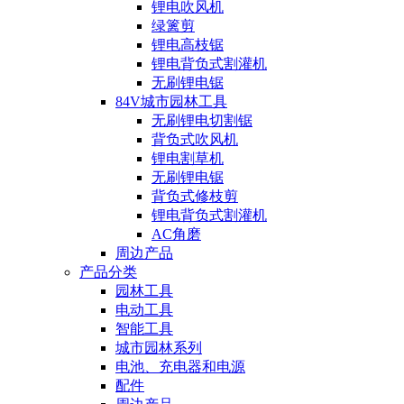
锂电吹风机
绿篱剪
锂电高枝锯
锂电背负式割灌机
无刷锂电锯
84V城市园林工具
无刷锂电切割锯
背负式吹风机
锂电割草机
无刷锂电锯
背负式修枝剪
锂电背负式割灌机
AC角磨
周边产品
产品分类
园林工具
电动工具
智能工具
城市园林系列
电池、充电器和电源
配件