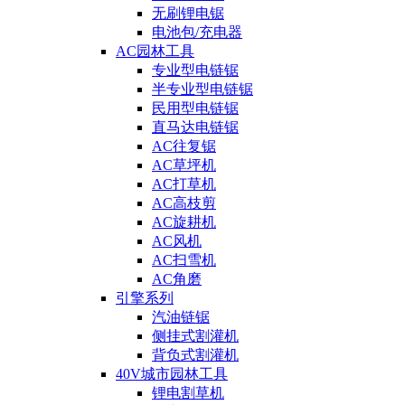
无刷锂电锯
电池包/充电器
AC园林工具
专业型电链锯
半专业型电链锯
民用型电链锯
直马达电链锯
AC往复锯
AC草坪机
AC打草机
AC高枝剪
AC旋耕机
AC风机
AC扫雪机
AC角磨
引擎系列
汽油链锯
侧挂式割灌机
背负式割灌机
40V城市园林工具
锂电割草机