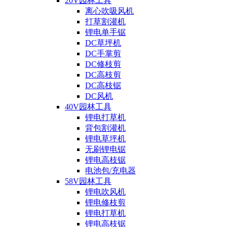
20V园林工具
离心吹吸风机
打草割灌机
锂电单手锯
DC草坪机
DC手掌剪
DC修枝剪
DC高枝剪
DC高枝锯
DC风机
40V园林工具
锂电打草机
背包割灌机
锂电草坪机
无刷锂电锯
锂电高枝锯
电池包/充电器
58V园林工具
锂电吹风机
锂电修枝剪
锂电打草机
锂电高枝锯