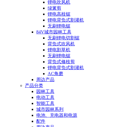
锂电吹风机
绿篱剪
锂电高枝锯
锂电背负式割灌机
无刷锂电锯
84V城市园林工具
无刷锂电切割锯
背负式吹风机
锂电割草机
无刷锂电锯
背负式修枝剪
锂电背负式割灌机
AC角磨
周边产品
产品分类
园林工具
电动工具
智能工具
城市园林系列
电池、充电器和电源
配件