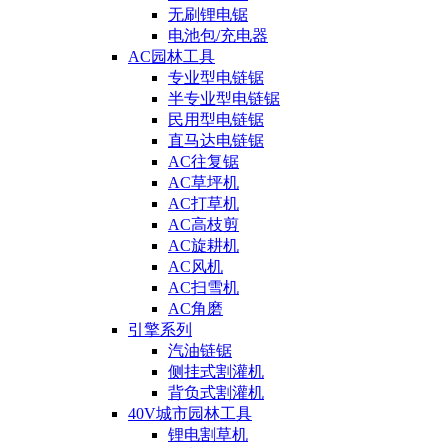
无刷锂电锯
电池包/充电器
AC园林工具
专业型电链锯
半专业型电链锯
民用型电链锯
直马达电链锯
AC往复锯
AC草坪机
AC打草机
AC高枝剪
AC旋耕机
AC风机
AC扫雪机
AC角磨
引擎系列
汽油链锯
侧挂式割灌机
背负式割灌机
40V城市园林工具
锂电割草机