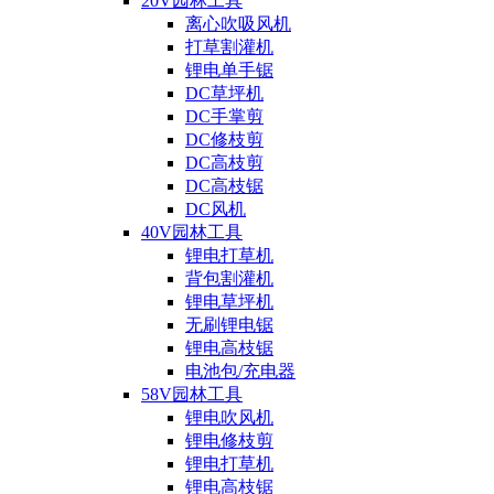
20V园林工具
离心吹吸风机
打草割灌机
锂电单手锯
DC草坪机
DC手掌剪
DC修枝剪
DC高枝剪
DC高枝锯
DC风机
40V园林工具
锂电打草机
背包割灌机
锂电草坪机
无刷锂电锯
锂电高枝锯
电池包/充电器
58V园林工具
锂电吹风机
锂电修枝剪
锂电打草机
锂电高枝锯