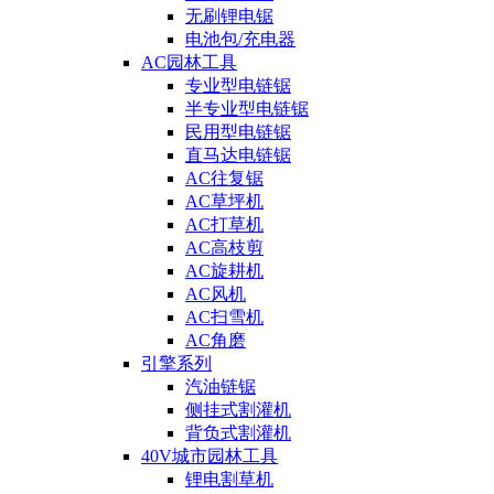
无刷锂电锯
电池包/充电器
AC园林工具
专业型电链锯
半专业型电链锯
民用型电链锯
直马达电链锯
AC往复锯
AC草坪机
AC打草机
AC高枝剪
AC旋耕机
AC风机
AC扫雪机
AC角磨
引擎系列
汽油链锯
侧挂式割灌机
背负式割灌机
40V城市园林工具
锂电割草机