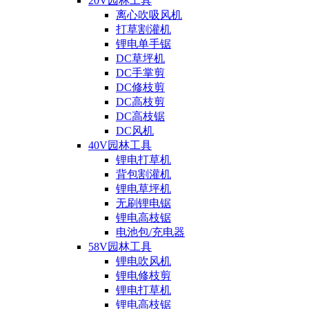
20V园林工具
离心吹吸风机
打草割灌机
锂电单手锯
DC草坪机
DC手掌剪
DC修枝剪
DC高枝剪
DC高枝锯
DC风机
40V园林工具
锂电打草机
背包割灌机
锂电草坪机
无刷锂电锯
锂电高枝锯
电池包/充电器
58V园林工具
锂电吹风机
锂电修枝剪
锂电打草机
锂电高枝锯