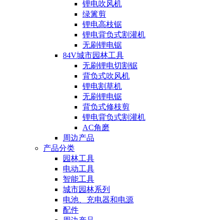
锂电吹风机
绿篱剪
锂电高枝锯
锂电背负式割灌机
无刷锂电锯
84V城市园林工具
无刷锂电切割锯
背负式吹风机
锂电割草机
无刷锂电锯
背负式修枝剪
锂电背负式割灌机
AC角磨
周边产品
产品分类
园林工具
电动工具
智能工具
城市园林系列
电池、充电器和电源
配件