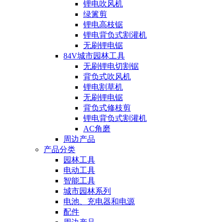
锂电吹风机
绿篱剪
锂电高枝锯
锂电背负式割灌机
无刷锂电锯
84V城市园林工具
无刷锂电切割锯
背负式吹风机
锂电割草机
无刷锂电锯
背负式修枝剪
锂电背负式割灌机
AC角磨
周边产品
产品分类
园林工具
电动工具
智能工具
城市园林系列
电池、充电器和电源
配件