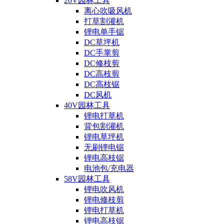
20V园林工具
离心吹吸风机
打草割灌机
锂电单手锯
DC草坪机
DC手掌剪
DC修枝剪
DC高枝剪
DC高枝锯
DC风机
40V园林工具
锂电打草机
背包割灌机
锂电草坪机
无刷锂电锯
锂电高枝锯
电池包/充电器
58V园林工具
锂电吹风机
锂电修枝剪
锂电打草机
锂电高枝锯