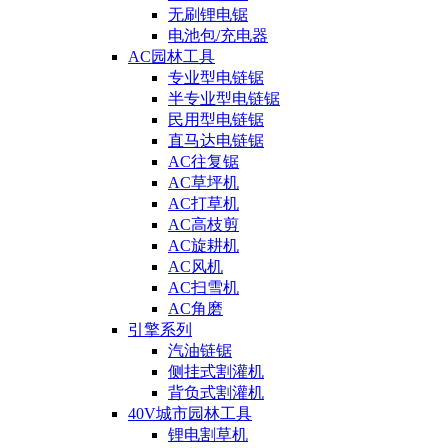
无刷锂电锯
电池包/充电器
AC园林工具
专业型电链锯
半专业型电链锯
民用型电链锯
直马达电链锯
AC往复锯
AC草坪机
AC打草机
AC高枝剪
AC旋耕机
AC风机
AC扫雪机
AC角磨
引擎系列
汽油链锯
侧挂式割灌机
背负式割灌机
40V城市园林工具
锂电割草机