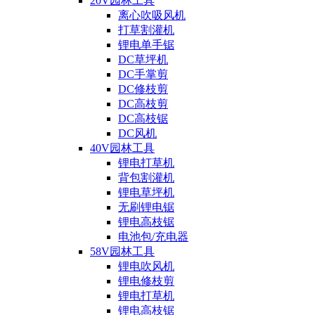
20V园林工具
离心吹吸风机
打草割灌机
锂电单手锯
DC草坪机
DC手掌剪
DC修枝剪
DC高枝剪
DC高枝锯
DC风机
40V园林工具
锂电打草机
背包割灌机
锂电草坪机
无刷锂电锯
锂电高枝锯
电池包/充电器
58V园林工具
锂电吹风机
锂电修枝剪
锂电打草机
锂电高枝锯