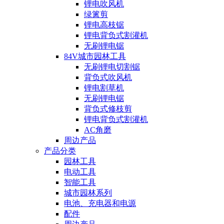
锂电吹风机
绿篱剪
锂电高枝锯
锂电背负式割灌机
无刷锂电锯
84V城市园林工具
无刷锂电切割锯
背负式吹风机
锂电割草机
无刷锂电锯
背负式修枝剪
锂电背负式割灌机
AC角磨
周边产品
产品分类
园林工具
电动工具
智能工具
城市园林系列
电池、充电器和电源
配件