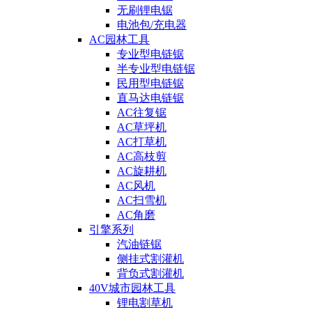
无刷锂电锯
电池包/充电器
AC园林工具
专业型电链锯
半专业型电链锯
民用型电链锯
直马达电链锯
AC往复锯
AC草坪机
AC打草机
AC高枝剪
AC旋耕机
AC风机
AC扫雪机
AC角磨
引擎系列
汽油链锯
侧挂式割灌机
背负式割灌机
40V城市园林工具
锂电割草机