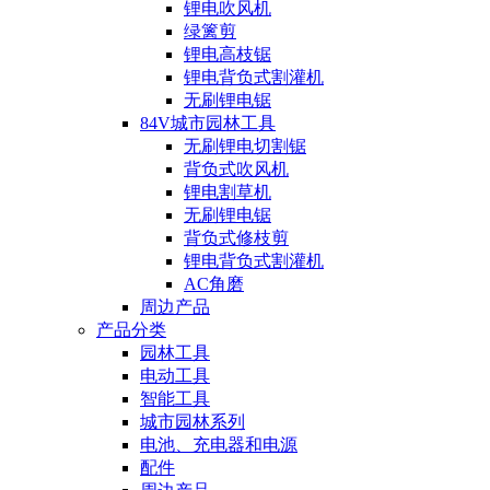
锂电吹风机
绿篱剪
锂电高枝锯
锂电背负式割灌机
无刷锂电锯
84V城市园林工具
无刷锂电切割锯
背负式吹风机
锂电割草机
无刷锂电锯
背负式修枝剪
锂电背负式割灌机
AC角磨
周边产品
产品分类
园林工具
电动工具
智能工具
城市园林系列
电池、充电器和电源
配件