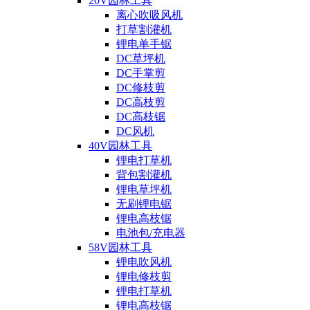
20V园林工具
离心吹吸风机
打草割灌机
锂电单手锯
DC草坪机
DC手掌剪
DC修枝剪
DC高枝剪
DC高枝锯
DC风机
40V园林工具
锂电打草机
背包割灌机
锂电草坪机
无刷锂电锯
锂电高枝锯
电池包/充电器
58V园林工具
锂电吹风机
锂电修枝剪
锂电打草机
锂电高枝锯