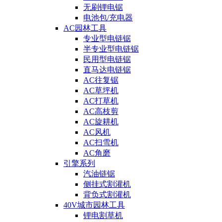
无刷锂电锯
电池包/充电器
AC园林工具
专业型电链锯
半专业型电链锯
民用型电链锯
直马达电链锯
AC往复锯
AC草坪机
AC打草机
AC高枝剪
AC旋耕机
AC风机
AC扫雪机
AC角磨
引擎系列
汽油链锯
侧挂式割灌机
背负式割灌机
40V城市园林工具
锂电割草机