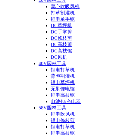
20V园林工具
离心吹吸风机
打草割灌机
锂电单手锯
DC草坪机
DC手掌剪
DC修枝剪
DC高枝剪
DC高枝锯
DC风机
40V园林工具
锂电打草机
背包割灌机
锂电草坪机
无刷锂电锯
锂电高枝锯
电池包/充电器
58V园林工具
锂电吹风机
锂电修枝剪
锂电打草机
锂电高枝锯