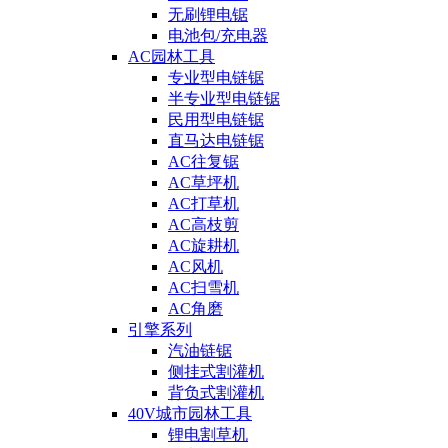
无刷锂电锯
电池包/充电器
AC园林工具
专业型电链锯
半专业型电链锯
民用型电链锯
直马达电链锯
AC往复锯
AC草坪机
AC打草机
AC高枝剪
AC旋耕机
AC风机
AC扫雪机
AC角磨
引擎系列
汽油链锯
侧挂式割灌机
背负式割灌机
40V城市园林工具
锂电割草机