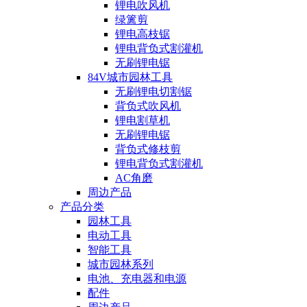
锂电吹风机
绿篱剪
锂电高枝锯
锂电背负式割灌机
无刷锂电锯
84V城市园林工具
无刷锂电切割锯
背负式吹风机
锂电割草机
无刷锂电锯
背负式修枝剪
锂电背负式割灌机
AC角磨
周边产品
产品分类
园林工具
电动工具
智能工具
城市园林系列
电池、充电器和电源
配件