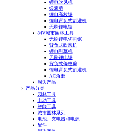
锂电吹风机
绿篱剪
锂电高枝锯
锂电背负式割灌机
无刷锂电锯
84V城市园林工具
无刷锂电切割锯
背负式吹风机
锂电割草机
无刷锂电锯
背负式修枝剪
锂电背负式割灌机
AC角磨
周边产品
产品分类
园林工具
电动工具
智能工具
城市园林系列
电池、充电器和电源
配件