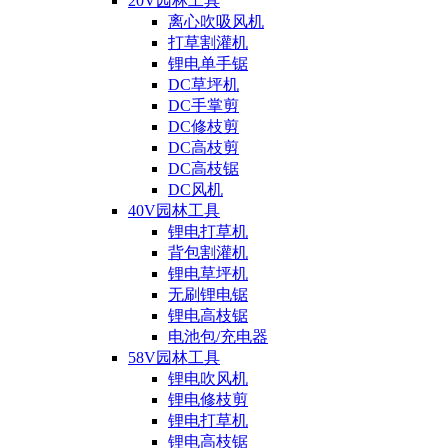
20V园林工具
离心吹吸风机
打草割灌机
锂电单手锯
DC草坪机
DC手掌剪
DC修枝剪
DC高枝剪
DC高枝锯
DC风机
40V园林工具
锂电打草机
背包割灌机
锂电草坪机
无刷锂电锯
锂电高枝锯
电池包/充电器
58V园林工具
锂电吹风机
锂电修枝剪
锂电打草机
锂电高枝锯