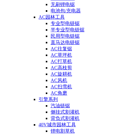
无刷锂电锯
电池包/充电器
AC园林工具
专业型电链锯
半专业型电链锯
民用型电链锯
直马达电链锯
AC往复锯
AC草坪机
AC打草机
AC高枝剪
AC旋耕机
AC风机
AC扫雪机
AC角磨
引擎系列
汽油链锯
侧挂式割灌机
背负式割灌机
40V城市园林工具
锂电割草机