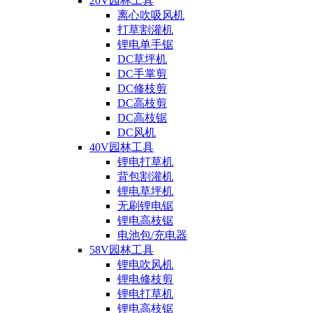
20V园林工具
离心吹吸风机
打草割灌机
锂电单手锯
DC草坪机
DC手掌剪
DC修枝剪
DC高枝剪
DC高枝锯
DC风机
40V园林工具
锂电打草机
背包割灌机
锂电草坪机
无刷锂电锯
锂电高枝锯
电池包/充电器
58V园林工具
锂电吹风机
锂电修枝剪
锂电打草机
锂电高枝锯