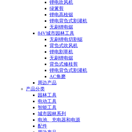
锂电吹风机
绿篱剪
锂电高枝锯
锂电背负式割灌机
无刷锂电锯
84V城市园林工具
无刷锂电切割锯
背负式吹风机
锂电割草机
无刷锂电锯
背负式修枝剪
锂电背负式割灌机
AC角磨
周边产品
产品分类
园林工具
电动工具
智能工具
城市园林系列
电池、充电器和电源
配件