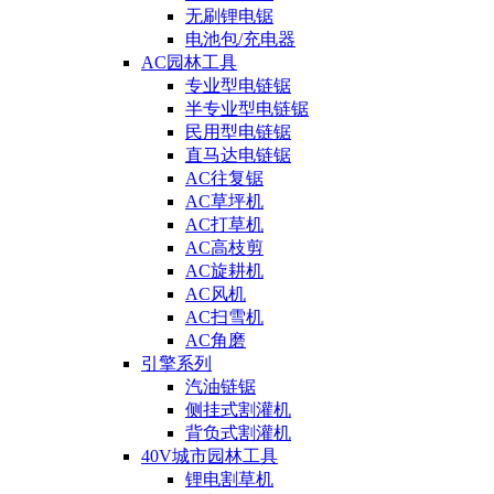
无刷锂电锯
电池包/充电器
AC园林工具
专业型电链锯
半专业型电链锯
民用型电链锯
直马达电链锯
AC往复锯
AC草坪机
AC打草机
AC高枝剪
AC旋耕机
AC风机
AC扫雪机
AC角磨
引擎系列
汽油链锯
侧挂式割灌机
背负式割灌机
40V城市园林工具
锂电割草机