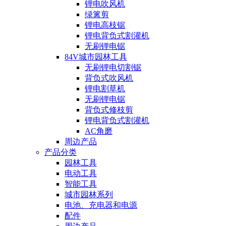
锂电吹风机
绿篱剪
锂电高枝锯
锂电背负式割灌机
无刷锂电锯
84V城市园林工具
无刷锂电切割锯
背负式吹风机
锂电割草机
无刷锂电锯
背负式修枝剪
锂电背负式割灌机
AC角磨
周边产品
产品分类
园林工具
电动工具
智能工具
城市园林系列
电池、充电器和电源
配件