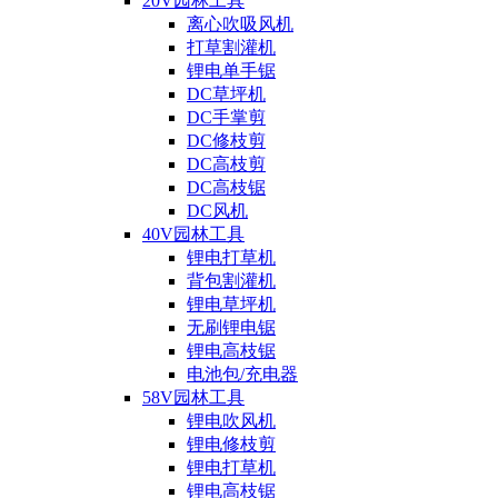
20V园林工具
离心吹吸风机
打草割灌机
锂电单手锯
DC草坪机
DC手掌剪
DC修枝剪
DC高枝剪
DC高枝锯
DC风机
40V园林工具
锂电打草机
背包割灌机
锂电草坪机
无刷锂电锯
锂电高枝锯
电池包/充电器
58V园林工具
锂电吹风机
锂电修枝剪
锂电打草机
锂电高枝锯