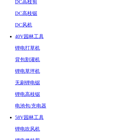
DC高枝剪
DC高枝锯
DC风机
40V园林工具
锂电打草机
背包割灌机
锂电草坪机
无刷锂电锯
锂电高枝锯
电池包/充电器
58V园林工具
锂电吹风机