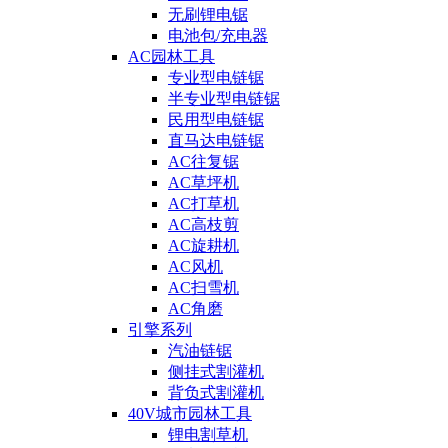
无刷锂电锯
电池包/充电器
AC园林工具
专业型电链锯
半专业型电链锯
民用型电链锯
直马达电链锯
AC往复锯
AC草坪机
AC打草机
AC高枝剪
AC旋耕机
AC风机
AC扫雪机
AC角磨
引擎系列
汽油链锯
侧挂式割灌机
背负式割灌机
40V城市园林工具
锂电割草机