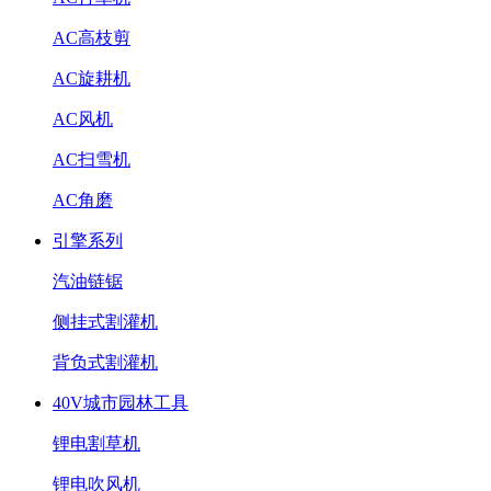
AC高枝剪
AC旋耕机
AC风机
AC扫雪机
AC角磨
引擎系列
汽油链锯
侧挂式割灌机
背负式割灌机
40V城市园林工具
锂电割草机
锂电吹风机