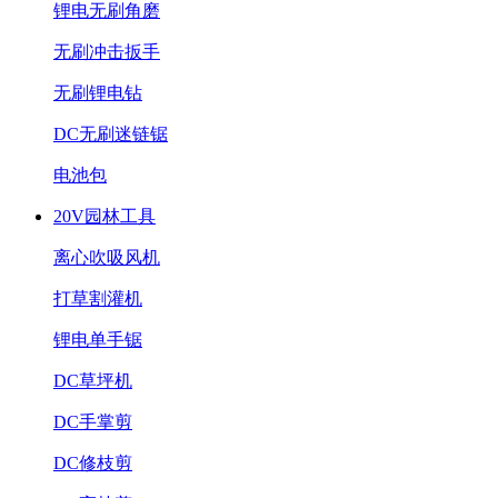
锂电无刷角磨
无刷冲击扳手
无刷锂电钻
DC无刷迷链锯
电池包
20V园林工具
离心吹吸风机
打草割灌机
锂电单手锯
DC草坪机
DC手掌剪
DC修枝剪