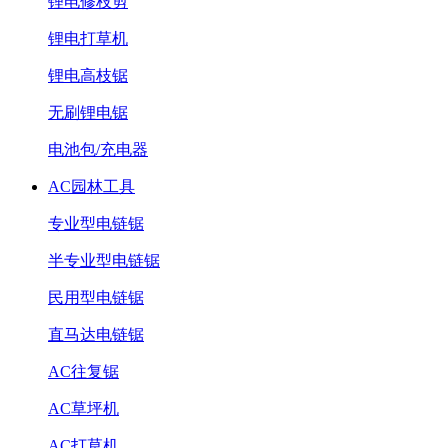
锂电修枝剪
锂电打草机
锂电高枝锯
无刷锂电锯
电池包/充电器
AC园林工具
专业型电链锯
半专业型电链锯
民用型电链锯
直马达电链锯
AC往复锯
AC草坪机
AC打草机