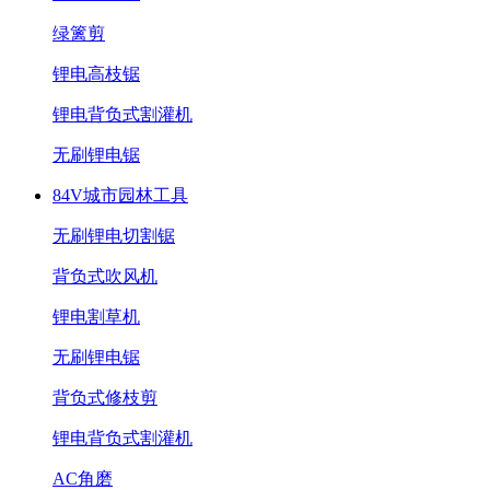
绿篱剪
锂电高枝锯
锂电背负式割灌机
无刷锂电锯
84V城市园林工具
无刷锂电切割锯
背负式吹风机
锂电割草机
无刷锂电锯
背负式修枝剪
锂电背负式割灌机
AC角磨