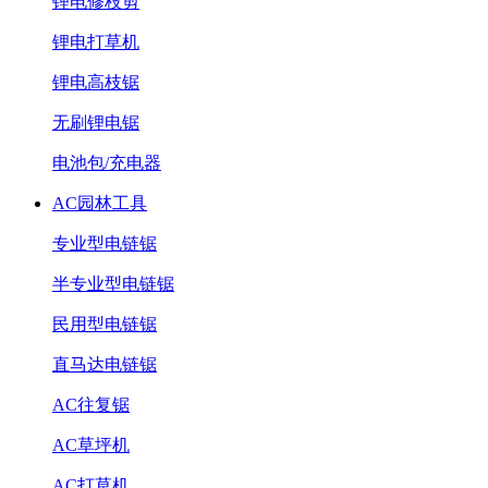
锂电修枝剪
锂电打草机
锂电高枝锯
无刷锂电锯
电池包/充电器
AC园林工具
专业型电链锯
半专业型电链锯
民用型电链锯
直马达电链锯
AC往复锯
AC草坪机
AC打草机