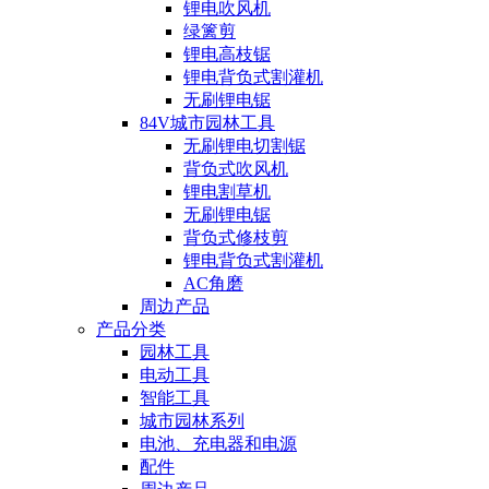
锂电吹风机
绿篱剪
锂电高枝锯
锂电背负式割灌机
无刷锂电锯
84V城市园林工具
无刷锂电切割锯
背负式吹风机
锂电割草机
无刷锂电锯
背负式修枝剪
锂电背负式割灌机
AC角磨
周边产品
产品分类
园林工具
电动工具
智能工具
城市园林系列
电池、充电器和电源
配件