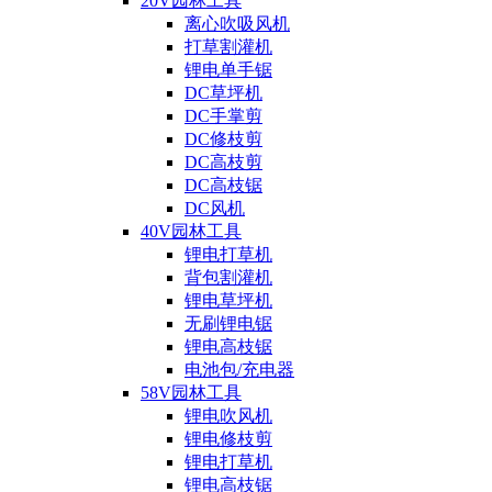
20V园林工具
离心吹吸风机
打草割灌机
锂电单手锯
DC草坪机
DC手掌剪
DC修枝剪
DC高枝剪
DC高枝锯
DC风机
40V园林工具
锂电打草机
背包割灌机
锂电草坪机
无刷锂电锯
锂电高枝锯
电池包/充电器
58V园林工具
锂电吹风机
锂电修枝剪
锂电打草机
锂电高枝锯