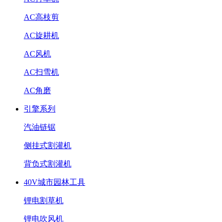
AC高枝剪
AC旋耕机
AC风机
AC扫雪机
AC角磨
引擎系列
汽油链锯
侧挂式割灌机
背负式割灌机
40V城市园林工具
锂电割草机
锂电吹风机