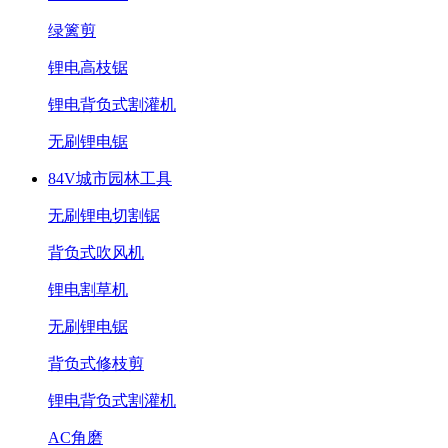
绿篱剪
锂电高枝锯
锂电背负式割灌机
无刷锂电锯
84V城市园林工具
无刷锂电切割锯
背负式吹风机
锂电割草机
无刷锂电锯
背负式修枝剪
锂电背负式割灌机
AC角磨