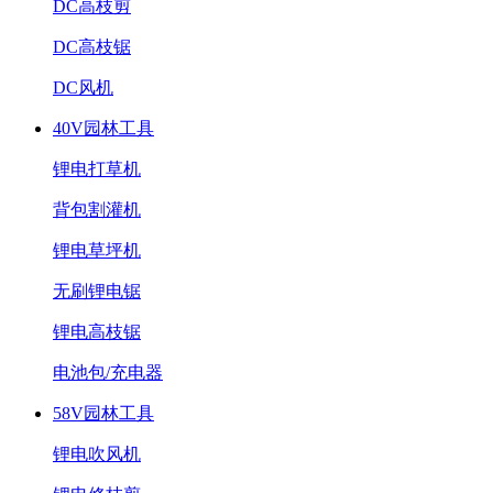
DC高枝剪
DC高枝锯
DC风机
40V园林工具
锂电打草机
背包割灌机
锂电草坪机
无刷锂电锯
锂电高枝锯
电池包/充电器
58V园林工具
锂电吹风机