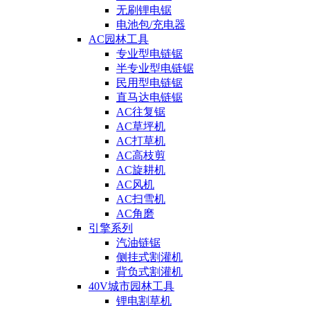
无刷锂电锯
电池包/充电器
AC园林工具
专业型电链锯
半专业型电链锯
民用型电链锯
直马达电链锯
AC往复锯
AC草坪机
AC打草机
AC高枝剪
AC旋耕机
AC风机
AC扫雪机
AC角磨
引擎系列
汽油链锯
侧挂式割灌机
背负式割灌机
40V城市园林工具
锂电割草机