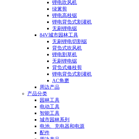
锂电吹风机
绿篱剪
锂电高枝锯
锂电背负式割灌机
无刷锂电锯
84V城市园林工具
无刷锂电切割锯
背负式吹风机
锂电割草机
无刷锂电锯
背负式修枝剪
锂电背负式割灌机
AC角磨
周边产品
产品分类
园林工具
电动工具
智能工具
城市园林系列
电池、充电器和电源
配件