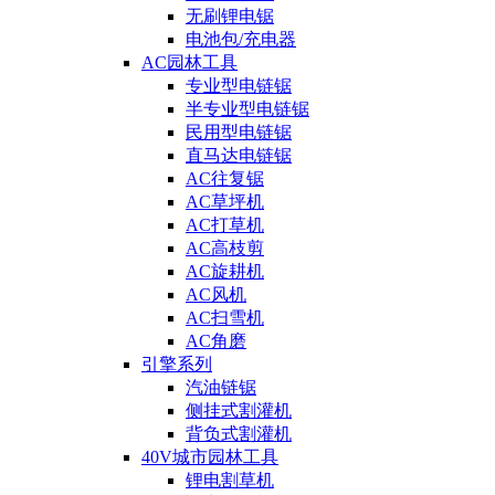
无刷锂电锯
电池包/充电器
AC园林工具
专业型电链锯
半专业型电链锯
民用型电链锯
直马达电链锯
AC往复锯
AC草坪机
AC打草机
AC高枝剪
AC旋耕机
AC风机
AC扫雪机
AC角磨
引擎系列
汽油链锯
侧挂式割灌机
背负式割灌机
40V城市园林工具
锂电割草机