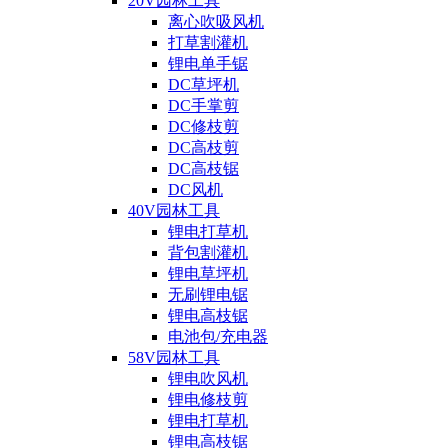
20V园林工具
离心吹吸风机
打草割灌机
锂电单手锯
DC草坪机
DC手掌剪
DC修枝剪
DC高枝剪
DC高枝锯
DC风机
40V园林工具
锂电打草机
背包割灌机
锂电草坪机
无刷锂电锯
锂电高枝锯
电池包/充电器
58V园林工具
锂电吹风机
锂电修枝剪
锂电打草机
锂电高枝锯