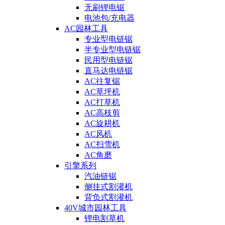
无刷锂电锯
电池包/充电器
AC园林工具
专业型电链锯
半专业型电链锯
民用型电链锯
直马达电链锯
AC往复锯
AC草坪机
AC打草机
AC高枝剪
AC旋耕机
AC风机
AC扫雪机
AC角磨
引擎系列
汽油链锯
侧挂式割灌机
背负式割灌机
40V城市园林工具
锂电割草机