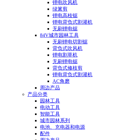
锂电吹风机
绿篱剪
锂电高枝锯
锂电背负式割灌机
无刷锂电锯
84V城市园林工具
无刷锂电切割锯
背负式吹风机
锂电割草机
无刷锂电锯
背负式修枝剪
锂电背负式割灌机
AC角磨
周边产品
产品分类
园林工具
电动工具
智能工具
城市园林系列
电池、充电器和电源
配件