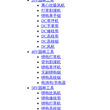
20V园林工具
离心吹吸风机
打草割灌机
锂电单手锯
DC草坪机
DC手掌剪
DC修枝剪
DC高枝剪
DC高枝锯
DC风机
40V园林工具
锂电打草机
背包割灌机
锂电草坪机
无刷锂电锯
锂电高枝锯
电池包/充电器
58V园林工具
锂电吹风机
锂电修枝剪
锂电打草机
锂电高枝锯