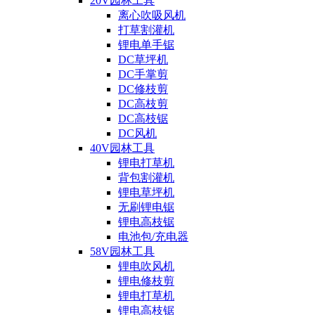
20V园林工具
离心吹吸风机
打草割灌机
锂电单手锯
DC草坪机
DC手掌剪
DC修枝剪
DC高枝剪
DC高枝锯
DC风机
40V园林工具
锂电打草机
背包割灌机
锂电草坪机
无刷锂电锯
锂电高枝锯
电池包/充电器
58V园林工具
锂电吹风机
锂电修枝剪
锂电打草机
锂电高枝锯