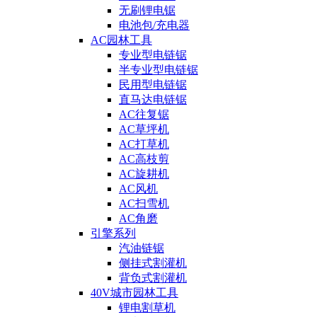
无刷锂电锯
电池包/充电器
AC园林工具
专业型电链锯
半专业型电链锯
民用型电链锯
直马达电链锯
AC往复锯
AC草坪机
AC打草机
AC高枝剪
AC旋耕机
AC风机
AC扫雪机
AC角磨
引擎系列
汽油链锯
侧挂式割灌机
背负式割灌机
40V城市园林工具
锂电割草机