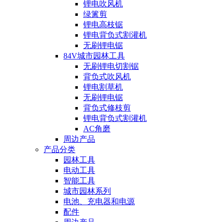
锂电吹风机
绿篱剪
锂电高枝锯
锂电背负式割灌机
无刷锂电锯
84V城市园林工具
无刷锂电切割锯
背负式吹风机
锂电割草机
无刷锂电锯
背负式修枝剪
锂电背负式割灌机
AC角磨
周边产品
产品分类
园林工具
电动工具
智能工具
城市园林系列
电池、充电器和电源
配件